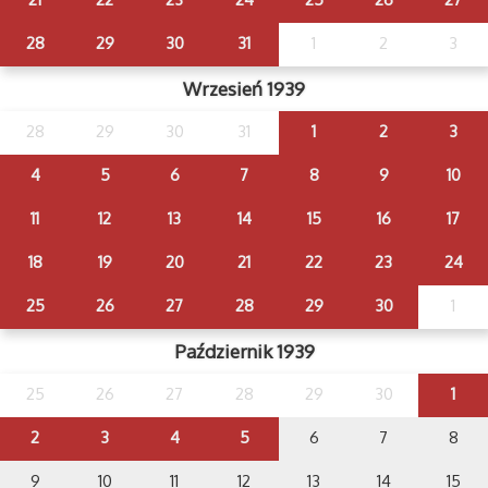
28
29
30
31
1
2
3
Wrzesień 1939
28
29
30
31
1
2
3
4
5
6
7
8
9
10
11
12
13
14
15
16
17
18
19
20
21
22
23
24
25
26
27
28
29
30
1
Październik 1939
25
26
27
28
29
30
1
2
3
4
5
6
7
8
9
10
11
12
13
14
15