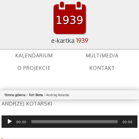
e-kartka
1939
KALENDARIUM
MULTIMEDIA
O PROJEKCIE
KONTAKT
Strona główna
/
Fort Bema
/
Andrzej Kotarski
ANDRZEJ KOTARSKI
Odtwarzacz
00:00
00:00
plików
dźwiękowych