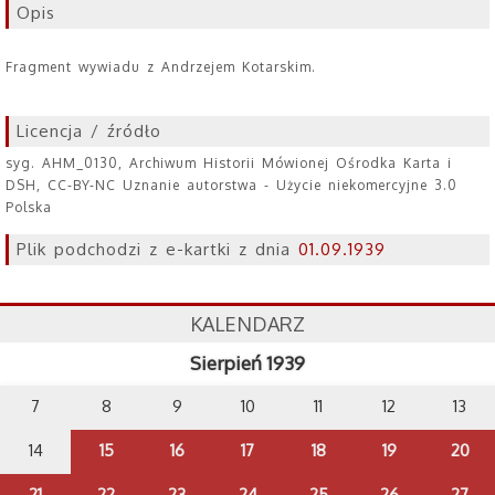
Opis
Fragment wywiadu z Andrzejem Kotarskim.
Licencja / źródło
syg. AHM_0130, Archiwum Historii Mówionej Ośrodka Karta i
DSH, CC-BY-NC Uznanie autorstwa - Użycie niekomercyjne 3.0
Polska
Plik podchodzi z e-kartki z dnia
01.09.1939
KALENDARZ
Sierpień 1939
7
8
9
10
11
12
13
14
15
16
17
18
19
20
21
22
23
24
25
26
27